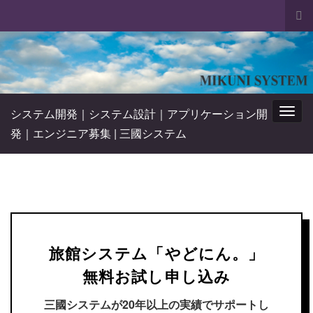
Tog
sea
Search for:
for
システム開発｜システム設計｜アプリケーション開
Togg
発｜エンジニア募集 | 三國システム
navig
旅館システム「やどにん。」
無料お試し申し込み
三國システムが20年以上の実績でサポートし