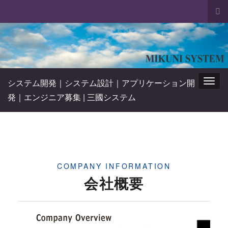
Tog
sea
Search for:
for
システム開発｜システム設計｜アプリケーション開
Togg
発｜エンジニア募集 | 三國システム
navig
COMPANY INFORMATION
会社概要