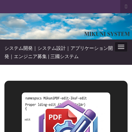
Tog
sea
Search for:
for
システム開発｜システム設計｜アプリケーション開
Togg
発｜エンジニア募集 | 三國システム
navig
PDF 編集 無料 インストール不要 
PDF 編集 無料 インストール不要