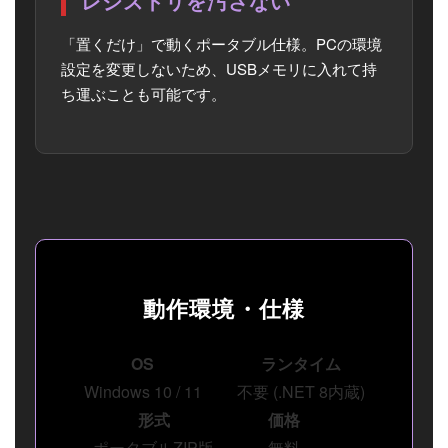
レジストリを汚さない
「置くだけ」で動くポータブル仕様。PCの環境
設定を変更しないため、USBメモリに入れて持
ち運ぶことも可能です。
動作環境・仕様
OS
ランタイム
Windows 10 / 11
不要 (.NET 8内蔵)
形式
価格
ポータブルZIP版
無料