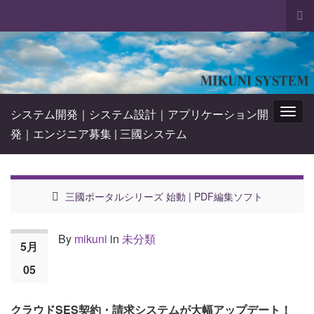
Tog
sea
Search for:
for
システム開発｜システム設計｜アプリケーション開
Togg
発｜エンジニア募集 | 三國システム
navig
三國ポータルシリーズ 始動 | PDF編集ソフト
By
mikuni
in
未分類
5月
05
クラウドSES契約・請求システムが大幅アップデート！